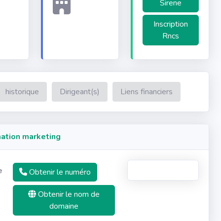
Sirene
Inscription
Rncs
historique
Dirigeant(s)
Liens financiers
ation marketing
e
Obtenir le numéro
Obtenir le nom de
domaine