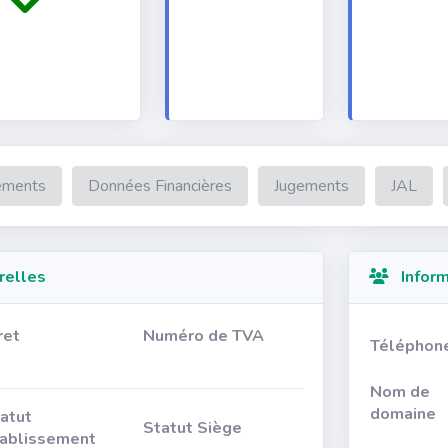
ements
Données Financières
Jugements
JAL
relles
Inform
ret
Numéro de TVA
Téléphon
Nom de
domaine
atut
Statut Siège
ablissement