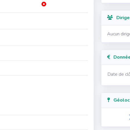
Dirige
Aucun diri
Données
Date de cl
Géolocal