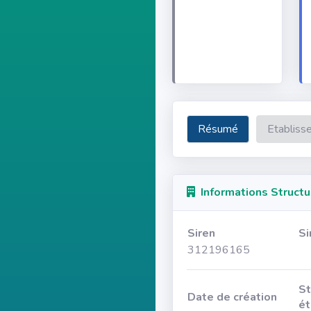
Résumé
Etabliss
Informations Structu
Siren
Si
312196165
St
Date de création
ét