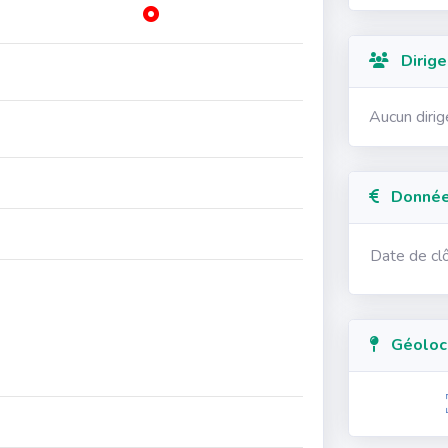
Dirige
Aucun diri
Données
Date de cl
Géolocal