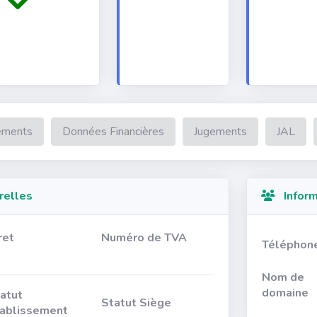
ements
Données Financières
Jugements
JAL
relles
Inform
ret
Numéro de TVA
Téléphon
Nom de
domaine
atut
Statut Siège
ablissement