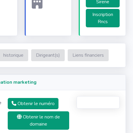
Sirene
Inscription
Rncs
historique
Dirigeant(s)
Liens financiers
ation marketing
e
Obtenir le numéro
Obtenir le nom de
domaine