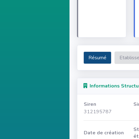
Résumé
Etabliss
Informations Structu
Siren
Si
312195787
St
Date de création
ét