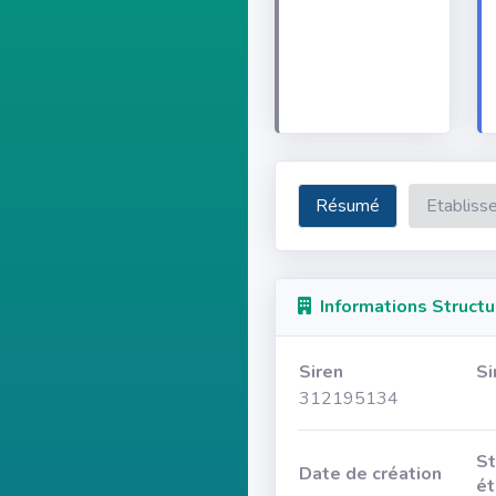
Résumé
Etabliss
Informations Structu
Siren
Si
312195134
St
Date de création
ét