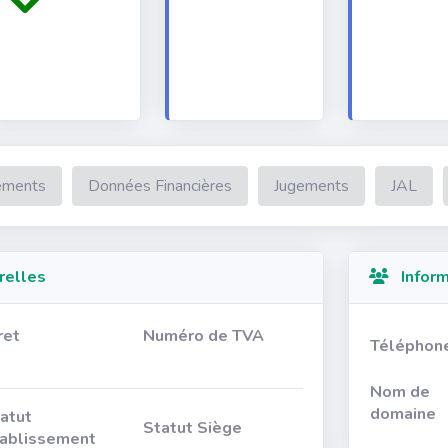
ements
Données Financières
Jugements
JAL
relles
Inform
ret
Numéro de TVA
Téléphon
Nom de
domaine
atut
Statut Siège
ablissement