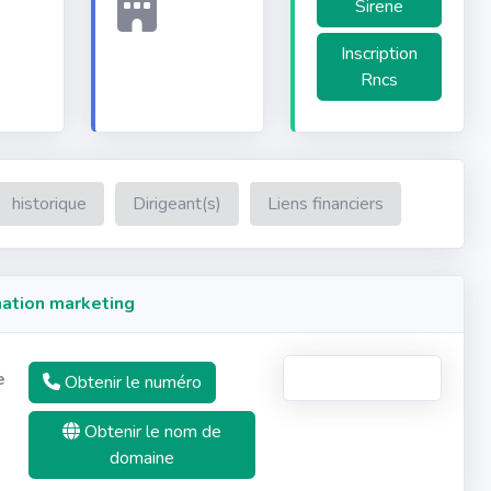
Sirene
Inscription
Rncs
historique
Dirigeant(s)
Liens financiers
ation marketing
e
Obtenir le numéro
Obtenir le nom de
domaine