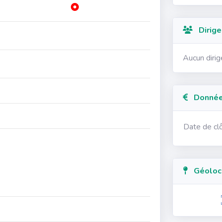
Dirige
Aucun diri
Données
Date de cl
Géolocal