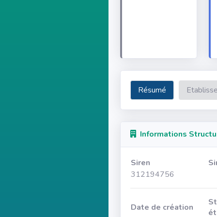
Résumé
Etabliss
Informations Structu
Siren
Si
312194756
St
Date de création
ét