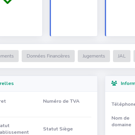
ements
Données Financières
Jugements
JAL
relles
Inform
ret
Numéro de TVA
Téléphon
Nom de
domaine
atut
Statut Siège
ablissement