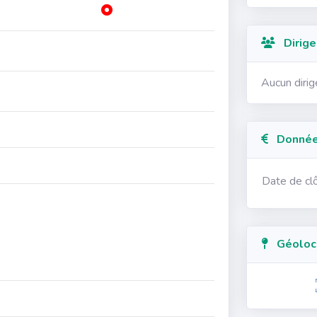
Dirige
Aucun diri
Données
Date de cl
Géolocal