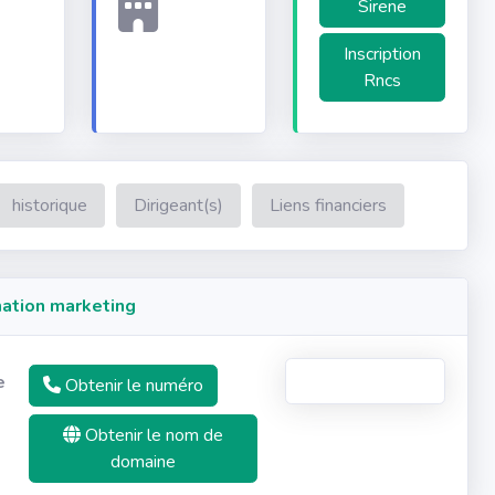
Sirene
Inscription
Rncs
historique
Dirigeant(s)
Liens financiers
ation marketing
e
Obtenir le numéro
Obtenir le nom de
domaine