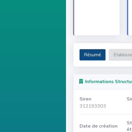
Résumé
Etabliss
Informations Structu
Siren
Si
312193303
St
Date de création
ét