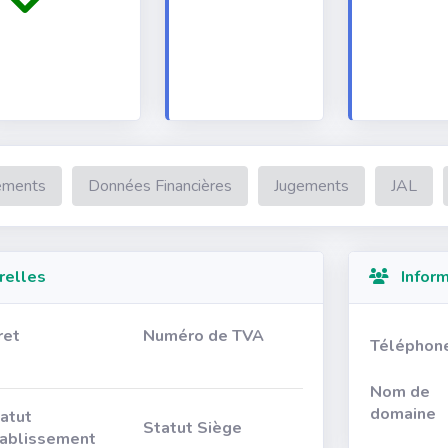
ements
Données Financières
Jugements
JAL
relles
Inform
ret
Numéro de TVA
Téléphon
Nom de
domaine
atut
Statut Siège
ablissement