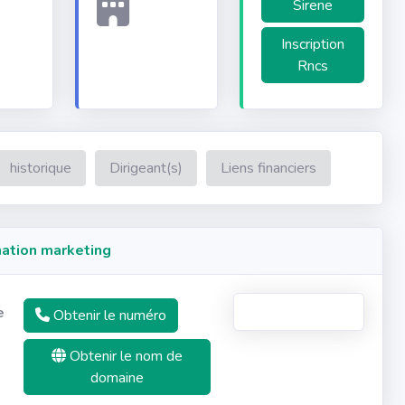
Sirene
Inscription
Rncs
historique
Dirigeant(s)
Liens financiers
ation marketing
e
Obtenir le numéro
Obtenir le nom de
domaine