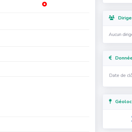
Dirige
Aucun diri
Données
Date de cl
Géolocal