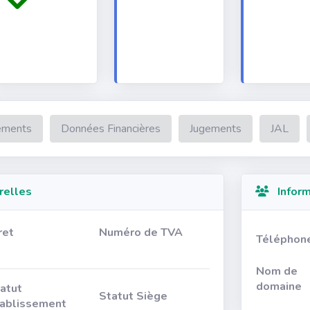
ements
Données Financières
Jugements
JAL
relles
Inform
ret
Numéro de TVA
Téléphon
Nom de
domaine
atut
Statut Siège
ablissement