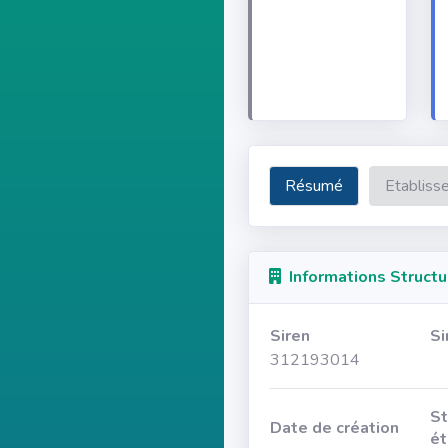
Résumé
Etabliss
Informations Structu
Siren
Si
312193014
St
Date de création
ét