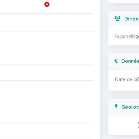
Dirige
Aucun diri
Données
Date de cl
Géolocal