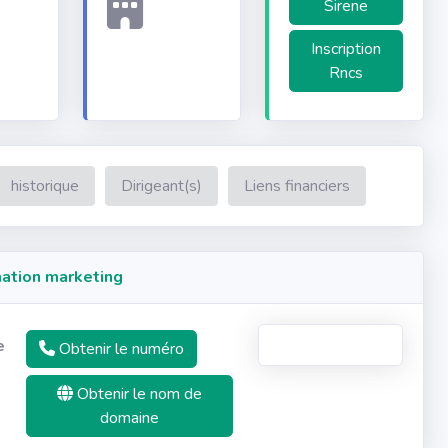
Sirene
Inscription
Rncs
historique
Dirigeant(s)
Liens financiers
ation marketing
e
Obtenir le numéro
Obtenir le nom de
domaine