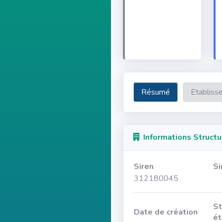
Résumé
Etabliss
Informations Structu
Siren
Si
312180045
St
Date de création
ét