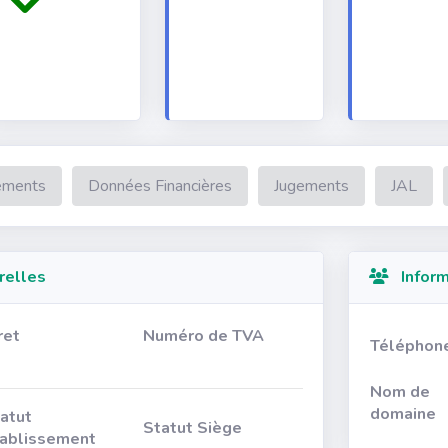
ements
Données Financières
Jugements
JAL
relles
Inform
ret
Numéro de TVA
Téléphon
Nom de
domaine
atut
Statut Siège
ablissement