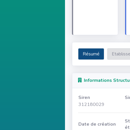
Résumé
Etabliss
Informations Structu
Siren
Si
312180029
St
Date de création
ét