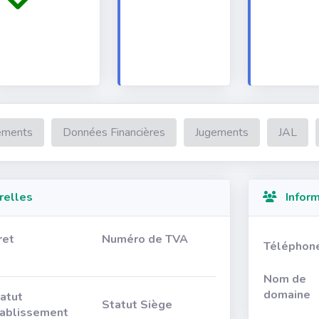
ements
Données Financières
Jugements
JAL
relles
Inform
ret
Numéro de TVA
Téléphon
Nom de
domaine
atut
Statut Siège
ablissement