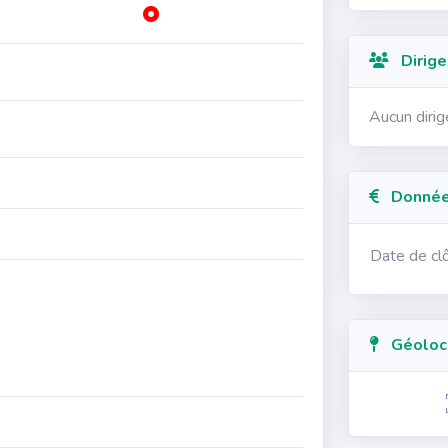
Dirige
Aucun diri
Données
Date de cl
Géolocal