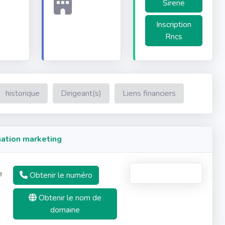
Sirene
Inscription
Rncs
historique
Dirigeant(s)
Liens financiers
ation marketing
e
Obtenir le numéro
Obtenir le nom de
domaine