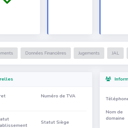
ements
Données Financières
Jugements
JAL
relles
Inform
ret
Numéro de TVA
Téléphon
Nom de
domaine
atut
Statut Siège
ablissement