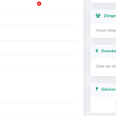
Dirige
Aucun diri
Données
Date de cl
Géolocal