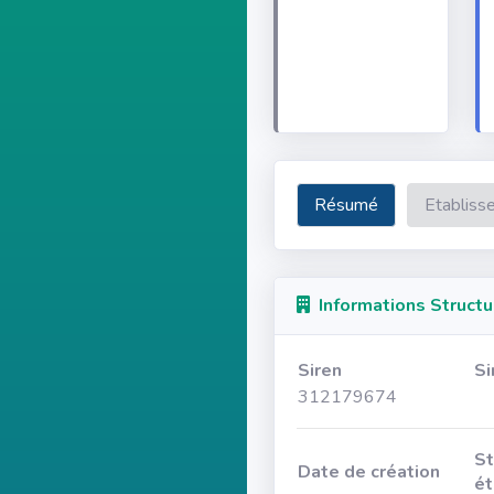
Résumé
Etabliss
Informations Structu
Siren
Si
312179674
St
Date de création
ét