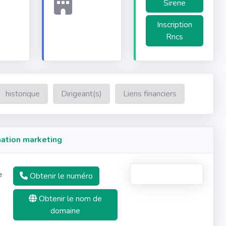
Sirene
Inscription
Rncs
historique
Dirigeant(s)
Liens financiers
ation marketing
e
Obtenir le numéro
Obtenir le nom de
domaine