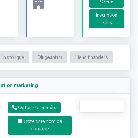
Sirene
Inscription
Rncs
historique
Dirigeant(s)
Liens financiers
ation marketing
e
Obtenir le numéro
Obtenir le nom de
domaine