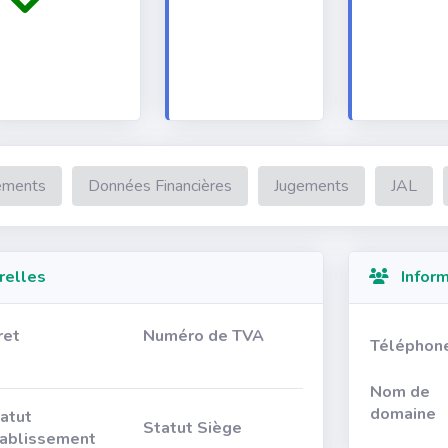
ements
Données Financières
Jugements
JAL
relles
Inform
ret
Numéro de TVA
Téléphon
Nom de
domaine
atut
Statut Siège
ablissement