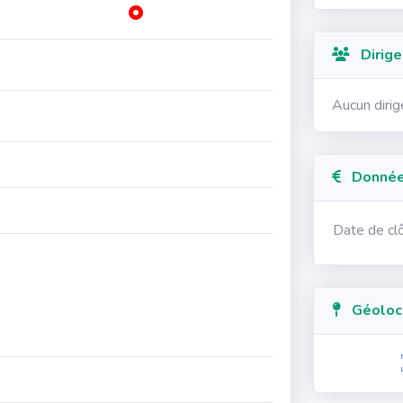
Dirige
Aucun diri
Données
Date de cl
Géolocal