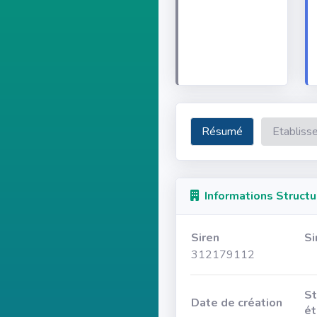
Résumé
Etabliss
Informations Structu
Siren
Si
312179112
St
Date de création
ét