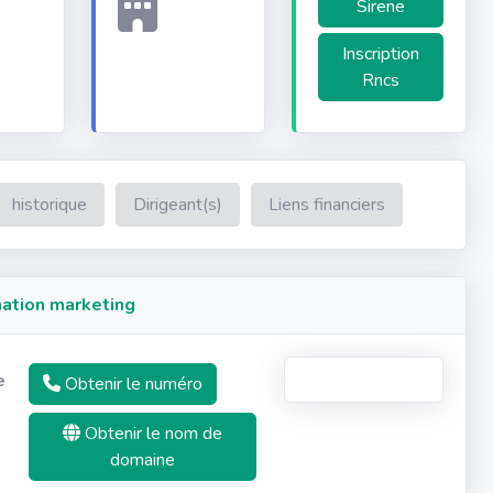
Sirene
Inscription
Rncs
historique
Dirigeant(s)
Liens financiers
ation marketing
e
Obtenir le numéro
Obtenir le nom de
domaine