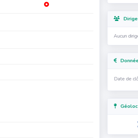
Dirige
Aucun diri
Données
Date de cl
Géolocal