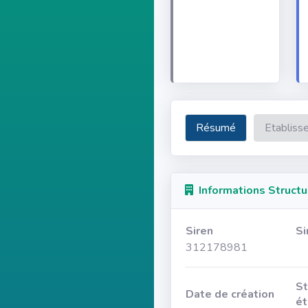
Résumé
Etabliss
Informations Structu
Siren
Si
312178981
St
Date de création
ét