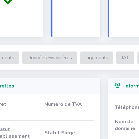
ements
Données Financières
Jugements
JAL
relles
Inform
ret
Numéro de TVA
Téléphon
Nom de
domaine
atut
Statut Siège
ablissement