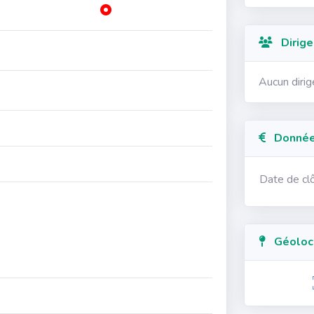
Dirige
Aucun diri
Données
Date de cl
Géolocal