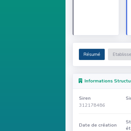
Résumé
Etabliss
Informations Structu
Siren
Si
312178486
St
Date de création
ét