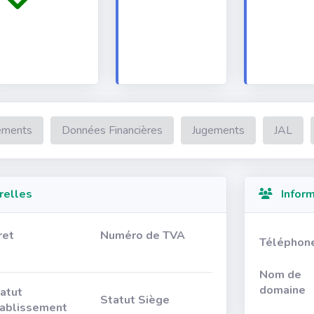
ements
Données Financières
Jugements
JAL
relles
Inform
ret
Numéro de TVA
Téléphon
Nom de
domaine
atut
Statut Siège
ablissement