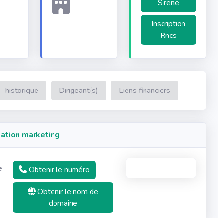
Sirene
Inscription
Rncs
historique
Dirigeant(s)
Liens financiers
ation marketing
e
Obtenir le numéro
Obtenir le nom de
domaine