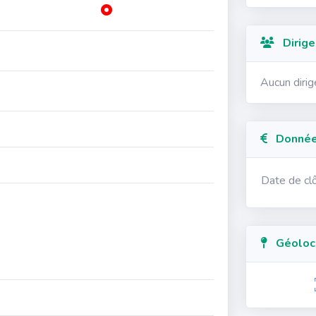
Dirige
Aucun diri
Données
Date de cl
Géolocal