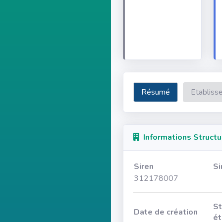
Résumé
Etabliss
Informations Structu
Siren
Si
312178007
St
Date de création
ét