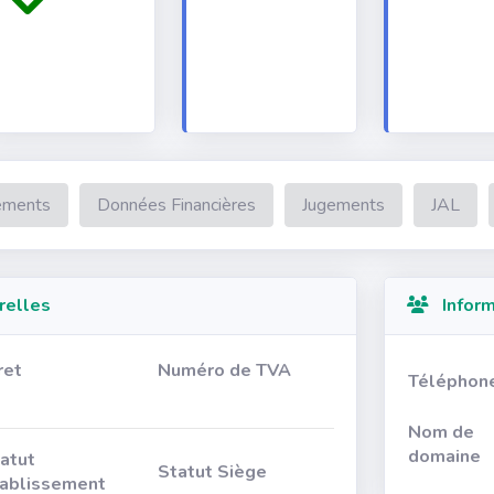
ements
Données Financières
Jugements
JAL
relles
Inform
ret
Numéro de TVA
Téléphon
Nom de
domaine
atut
Statut Siège
ablissement