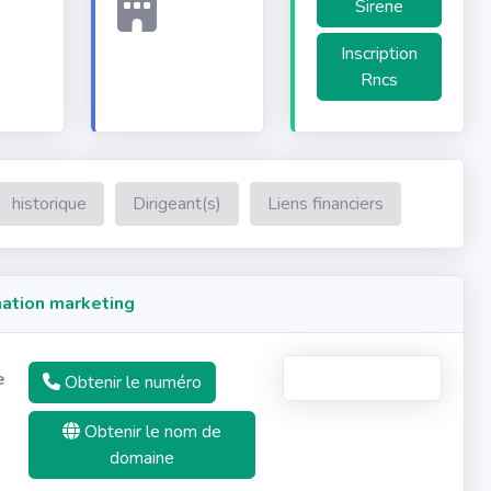
Sirene
Inscription
Rncs
historique
Dirigeant(s)
Liens financiers
ation marketing
e
Obtenir le numéro
Obtenir le nom de
domaine