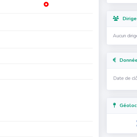
Dirige
Aucun diri
Données
Date de cl
Géolocal