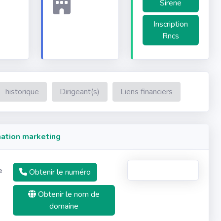
Sirene
Inscription
Rncs
historique
Dirigeant(s)
Liens financiers
ation marketing
e
Obtenir le numéro
Obtenir le nom de
domaine