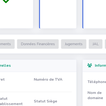
ements
Données Financières
Jugements
JAL
relles
Inform
ret
Numéro de TVA
Téléphon
Nom de
domaine
atut
Statut Siège
ablissement