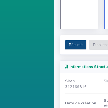
Résumé
Etabliss
Informations Structu
Siren
Si
312169816
St
Date de création
ét