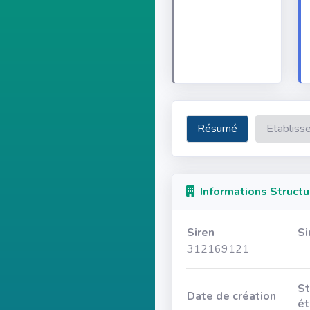
Résumé
Etabliss
Informations Structu
Siren
Si
312169121
St
Date de création
ét