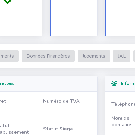
ements
Données Financières
Jugements
JAL
relles
Inform
ret
Numéro de TVA
Téléphon
Nom de
domaine
atut
Statut Siège
ablissement