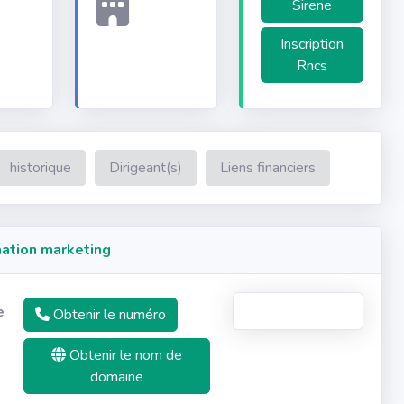
Sirene
Inscription
Rncs
historique
Dirigeant(s)
Liens financiers
ation marketing
e
Obtenir le numéro
Obtenir le nom de
domaine