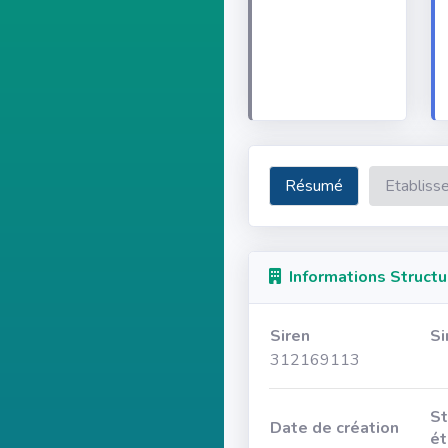
Résumé
Etabliss
Informations Structu
Siren
Si
312169113
St
Date de création
ét