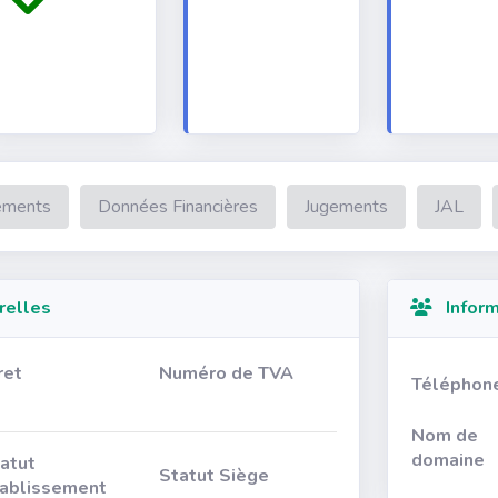
ements
Données Financières
Jugements
JAL
relles
Inform
ret
Numéro de TVA
Téléphon
Nom de
domaine
atut
Statut Siège
ablissement