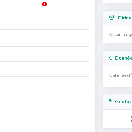
Dirige
Aucun diri
Données
Date de cl
Géolocal