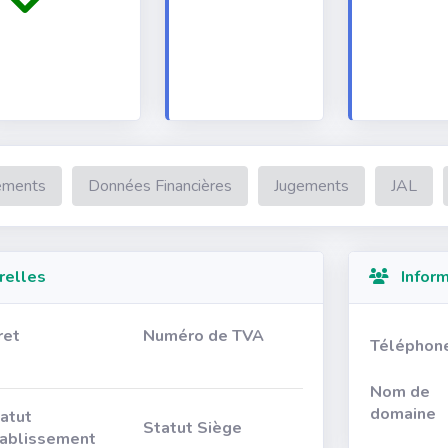
ements
Données Financières
Jugements
JAL
relles
Inform
ret
Numéro de TVA
Téléphon
Nom de
domaine
atut
Statut Siège
ablissement