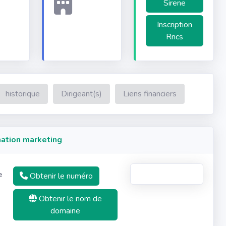
Sirene
Inscription
Rncs
historique
Dirigeant(s)
Liens financiers
ation marketing
e
Obtenir le numéro
Obtenir le nom de
domaine