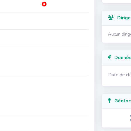
Dirige
Aucun diri
Données
Date de cl
Géolocal