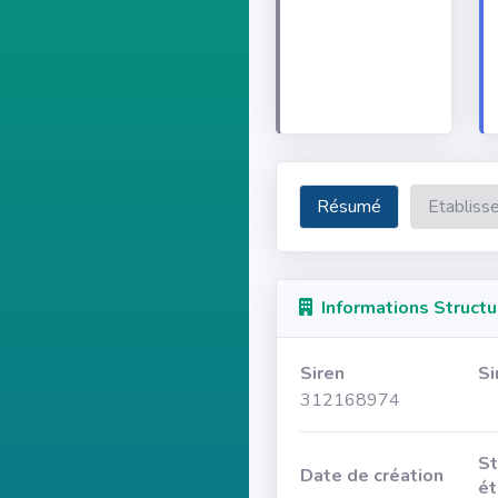
Résumé
Etabliss
Informations Structu
Siren
Si
312168974
St
Date de création
ét