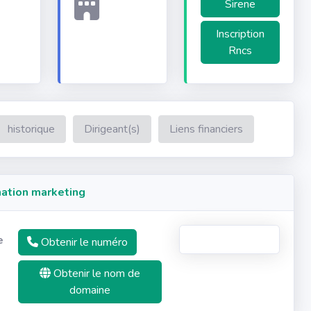
Sirene
Inscription
Rncs
historique
Dirigeant(s)
Liens financiers
ation marketing
e
Obtenir le numéro
Obtenir le nom de
domaine