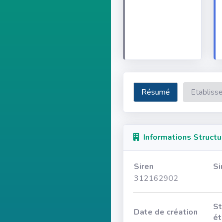
Résumé
Etabliss
Informations Structu
Siren
Si
312162902
St
Date de création
ét