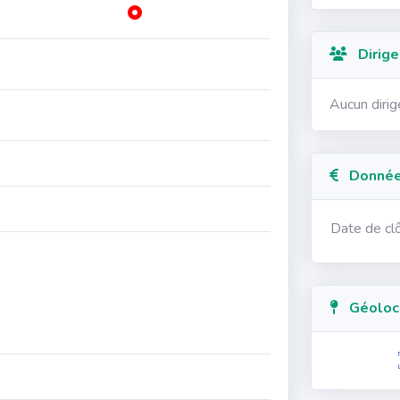
Dirige
Aucun diri
Données
Date de cl
Géolocal