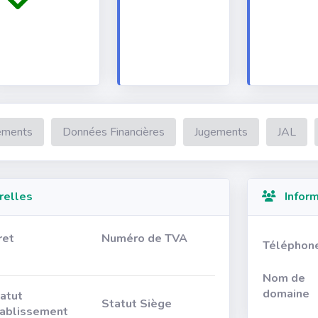
ements
Données Financières
Jugements
JAL
relles
Inform
ret
Numéro de TVA
Téléphon
Nom de
domaine
atut
Statut Siège
ablissement