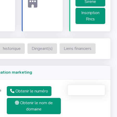
Sirene
Inscription
Rncs
historique
Dirigeant(s)
Liens financiers
ation marketing
e
Obtenir le numéro
Obtenir le nom de
domaine