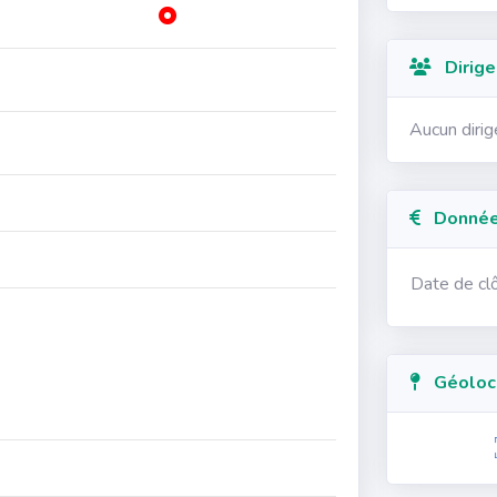
Dirige
Aucun diri
Données
Date de cl
Géolocal