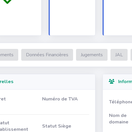
ements
Données Financières
Jugements
JAL
relles
Inform
ret
Numéro de TVA
Téléphon
Nom de
domaine
atut
Statut Siège
ablissement