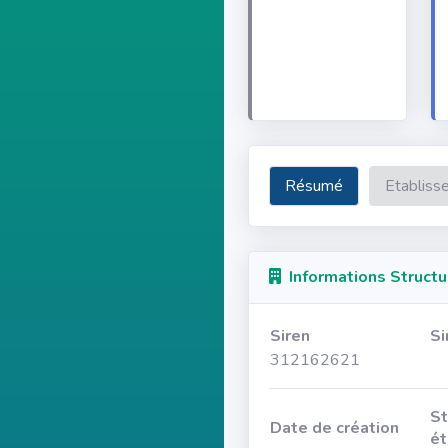
Résumé
Etabliss
Informations Structu
Siren
Si
312162621
St
Date de création
ét