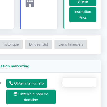
Sirene
Inscription
Rncs
historique
Dirigeant(s)
Liens financiers
ation marketing
e
Obtenir le numéro
Obtenir le nom de
domaine