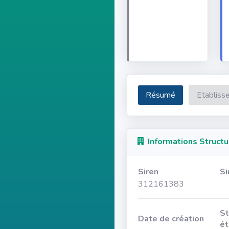
Résumé
Etabliss
Informations Structu
Siren
Si
312161383
St
Date de création
ét