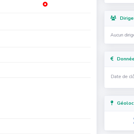
Dirige
Aucun diri
Données
Date de cl
Géolocal