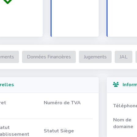
ements
Données Financières
Jugements
JAL
relles
Inform
ret
Numéro de TVA
Téléphon
Nom de
domaine
atut
Statut Siège
ablissement