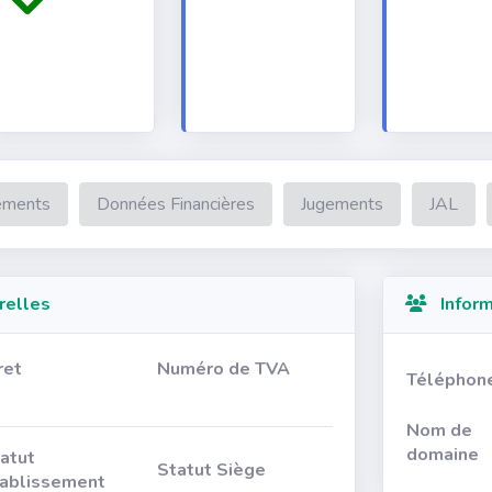
ements
Données Financières
Jugements
JAL
relles
Inform
ret
Numéro de TVA
Téléphon
Nom de
domaine
atut
Statut Siège
ablissement