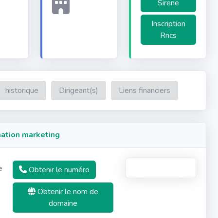
Sirene
Inscription
Rncs
historique
Dirigeant(s)
Liens financiers
ation marketing
e
Obtenir le numéro
Obtenir le nom de
domaine