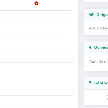
Dirige
Aucun diri
Données
Date de cl
Géolocal