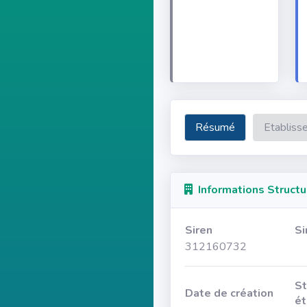
Résumé
Etabliss
Informations Structu
Siren
Si
312160732
St
Date de création
ét