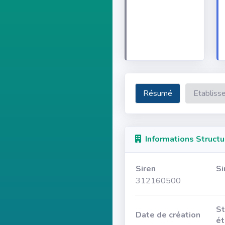
Résumé
Etabliss
Informations Structu
Siren
Si
312160500
St
Date de création
ét