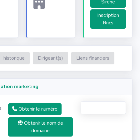
Sirene
Inscription
Rncs
historique
Dirigeant(s)
Liens financiers
ation marketing
e
Obtenir le numéro
Obtenir le nom de
domaine