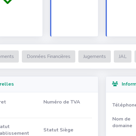
ements
Données Financières
Jugements
JAL
relles
Inform
ret
Numéro de TVA
Téléphon
Nom de
domaine
atut
Statut Siège
ablissement