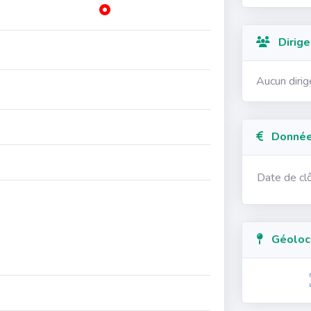
Dirige
Aucun diri
Données
Date de cl
Géolocal