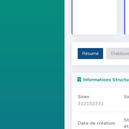
Résumé
Etabliss
Informations Structu
Siren
Si
312153331
St
Date de création
ét