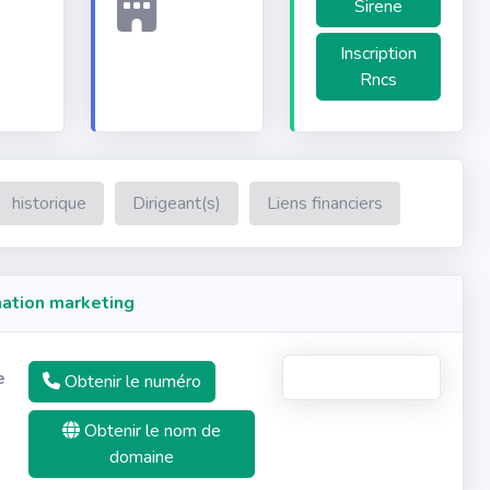
Sirene
Inscription
Rncs
historique
Dirigeant(s)
Liens financiers
ation marketing
e
Obtenir le numéro
Obtenir le nom de
domaine