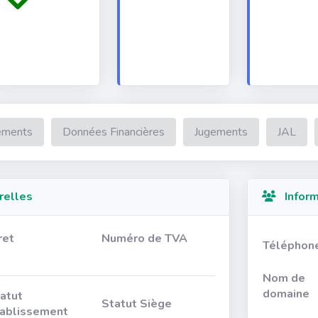
ements
Données Financières
Jugements
JAL
relles
Inform
ret
Numéro de TVA
Téléphon
Nom de
domaine
atut
Statut Siège
ablissement