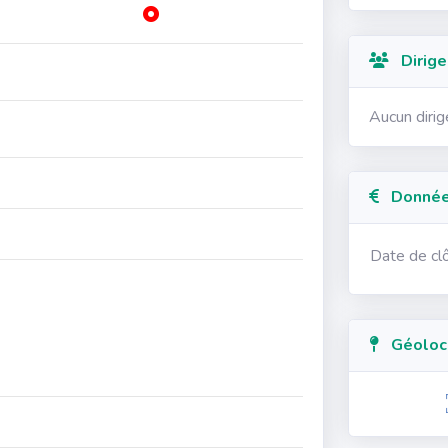
Dirige
Aucun diri
Données
Date de cl
Géolocal