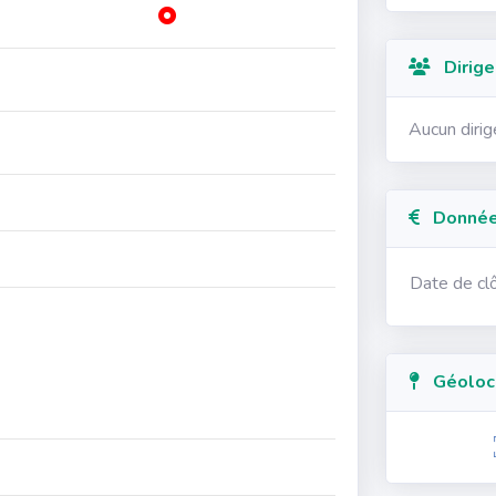
Dirige
Aucun diri
Données
Date de cl
Géolocal