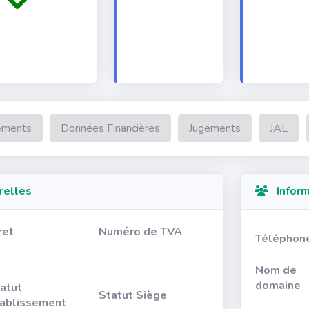
ements
Données Financières
Jugements
JAL
relles
Inform
ret
Numéro de TVA
Téléphon
Nom de
domaine
atut
Statut Siège
ablissement