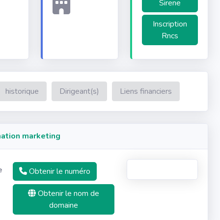
Sirene
Inscription
Rncs
historique
Dirigeant(s)
Liens financiers
ation marketing
e
Obtenir le numéro
Obtenir le nom de
domaine