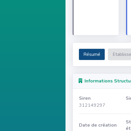
Résumé
Etabliss
Informations Structu
Siren
Si
312149297
St
Date de création
ét