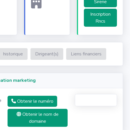
Sirene
Inscription
Rncs
historique
Dirigeant(s)
Liens financiers
ation marketing
e
Obtenir le numéro
Obtenir le nom de
domaine