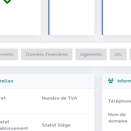
ements
Données Financières
Jugements
JAL
relles
Inform
ret
Numéro de TVA
Téléphon
Nom de
domaine
atut
Statut Siège
ablissement