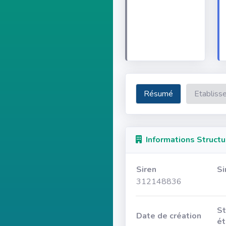
Résumé
Etabliss
Informations Structu
Siren
Si
312148836
St
Date de création
ét