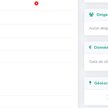
Dirige
Aucun diri
Données
Date de cl
Géolocal