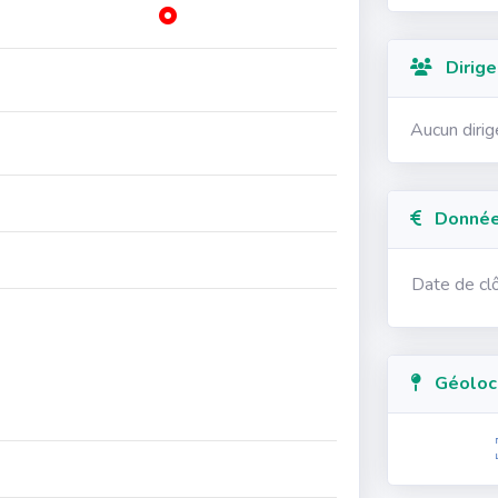
Dirige
Aucun diri
Données
Date de cl
Géolocal