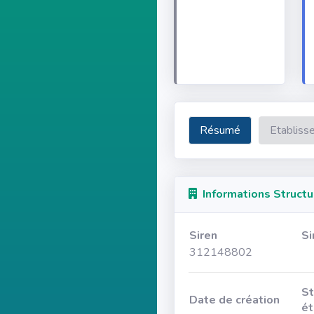
Résumé
Etabliss
Informations Structu
Siren
Si
312148802
St
Date de création
ét