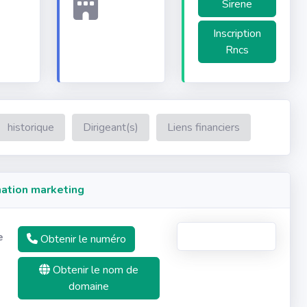
Sirene
Inscription
Rncs
historique
Dirigeant(s)
Liens financiers
ation marketing
e
Obtenir le numéro
Obtenir le nom de
domaine