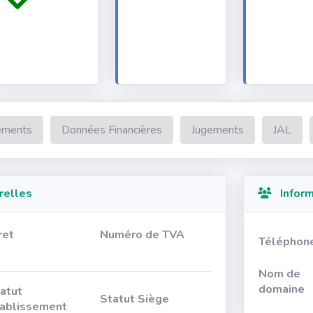
ements
Données Financières
Jugements
JAL
relles
Inform
ret
Numéro de TVA
Téléphon
Nom de
domaine
atut
Statut Siège
ablissement