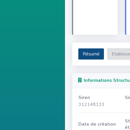
Résumé
Etabliss
Informations Structu
Siren
Si
312148133
St
Date de création
ét