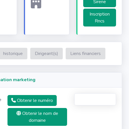
Sirene
Inscription
Rncs
historique
Dirigeant(s)
Liens financiers
ation marketing
e
Obtenir le numéro
Obtenir le nom de
domaine