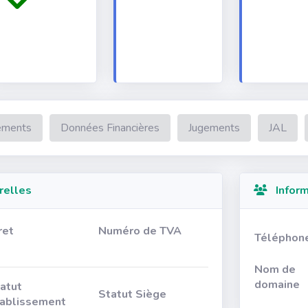
ements
Données Financières
Jugements
JAL
relles
Inform
ret
Numéro de TVA
Téléphon
Nom de
domaine
atut
Statut Siège
ablissement