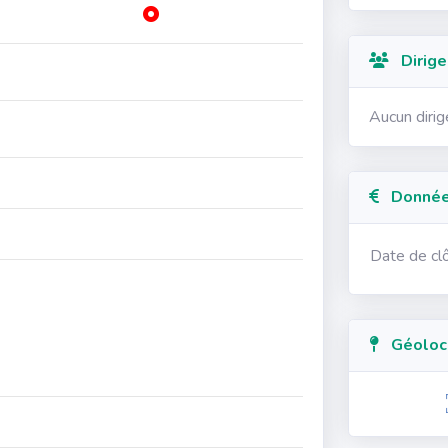
Dirige
Aucun diri
Données
Date de cl
Géolocal