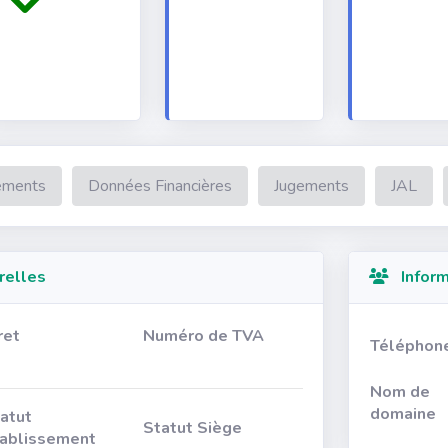
ements
Données Financières
Jugements
JAL
relles
Inform
ret
Numéro de TVA
Téléphon
Nom de
domaine
atut
Statut Siège
ablissement