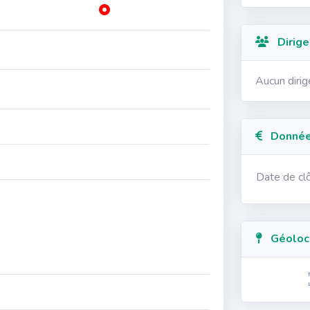
Dirige
Aucun diri
Données
Date de cl
Géolocal