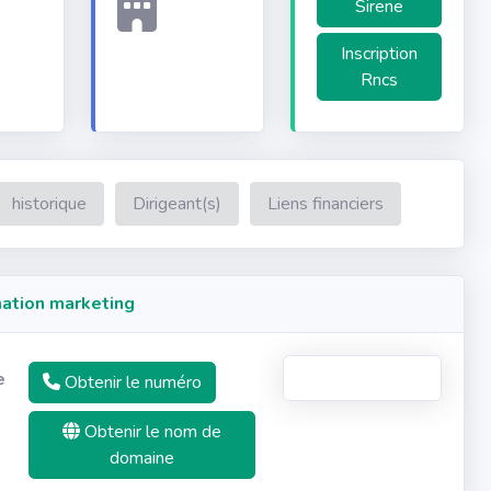
Sirene
Inscription
Rncs
historique
Dirigeant(s)
Liens financiers
ation marketing
e
Obtenir le numéro
Obtenir le nom de
domaine