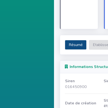
Résumé
Etabliss
Informations Structu
Siren
Si
016450900
St
Date de création
ét