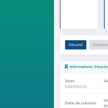
Résumé
Etabliss
Informations Structu
Siren
Si
016350225
St
Date de création
ét