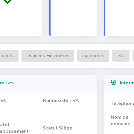
ements
Données Financières
Jugements
JAL
relles
Inform
ret
Numéro de TVA
Téléphon
Nom de
domaine
atut
Statut Siège
ablissement