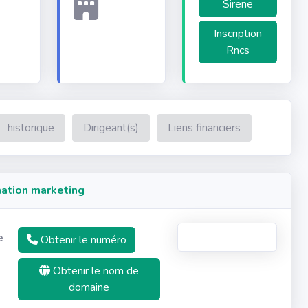
Sirene
Inscription
Rncs
historique
Dirigeant(s)
Liens financiers
ation marketing
e
Obtenir le numéro
Obtenir le nom de
domaine