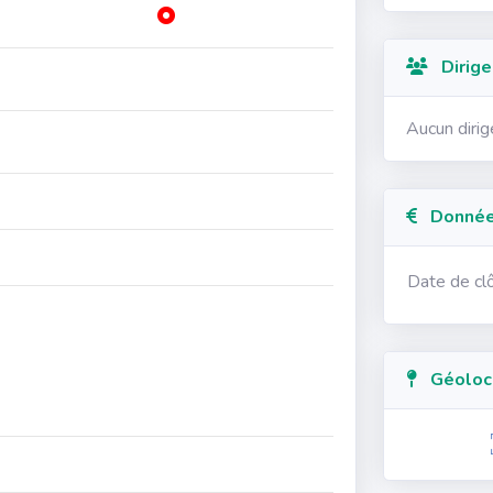
Dirige
Aucun diri
Données
Date de cl
Géolocal