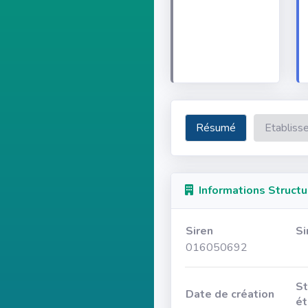
Résumé
Etabliss
Informations Structu
Siren
Si
016050692
St
Date de création
ét