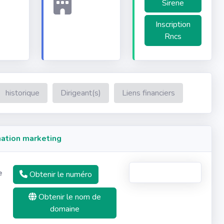
Sirene
Inscription
Rncs
historique
Dirigeant(s)
Liens financiers
ation marketing
e
Obtenir le numéro
Obtenir le nom de
domaine