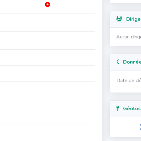
Dirige
Aucun diri
Données
Date de cl
Géolocal