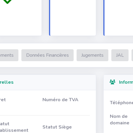
ements
Données Financières
Jugements
JAL
relles
Inform
ret
Numéro de TVA
Téléphon
Nom de
domaine
atut
Statut Siège
ablissement