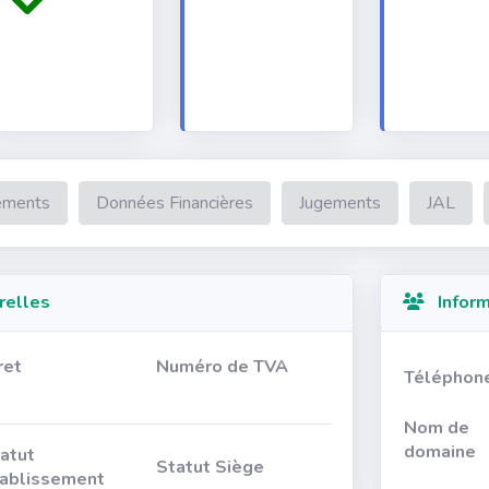
ements
Données Financières
Jugements
JAL
relles
Inform
ret
Numéro de TVA
Téléphon
Nom de
domaine
atut
Statut Siège
ablissement