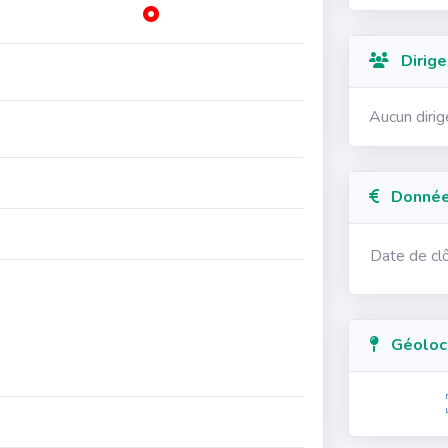
Dirige
Aucun diri
Données
Date de cl
Géolocal