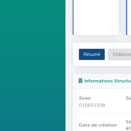
Résumé
Etabliss
Informations Structu
Siren
Si
015651508
St
Date de création
ét