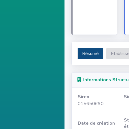
Résumé
Etabliss
Informations Structu
Siren
Si
015650690
St
Date de création
ét