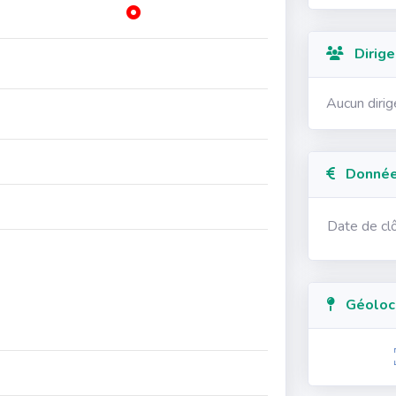
Dirige
Aucun diri
Données
Date de cl
Géolocal