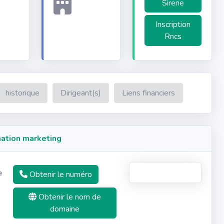
Sirene
Inscription
Rncs
historique
Dirigeant(s)
Liens financiers
ation marketing
e
Obtenir le numéro
Obtenir le nom de
domaine