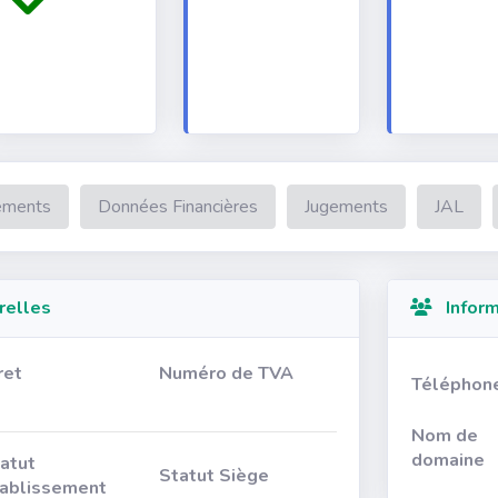
ements
Données Financières
Jugements
JAL
relles
Inform
ret
Numéro de TVA
Téléphon
Nom de
domaine
atut
Statut Siège
ablissement