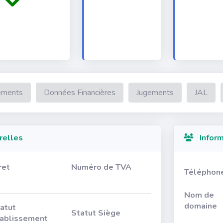
ements
Données Financières
Jugements
JAL
relles
Inform
ret
Numéro de TVA
Téléphon
Nom de
domaine
atut
Statut Siège
ablissement