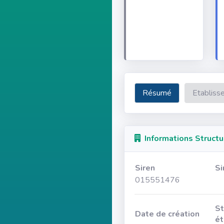
Résumé
Etabliss
Informations Structu
Siren
Si
015551476
St
Date de création
ét