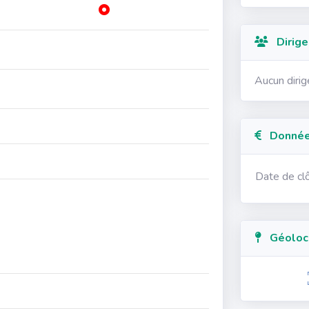
Dirige
Aucun diri
Données
Date de cl
Géolocal