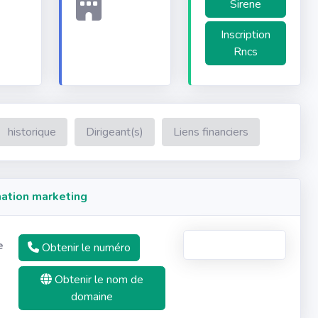
Sirene
Inscription
Rncs
historique
Dirigeant(s)
Liens financiers
ation marketing
e
Obtenir le numéro
Obtenir le nom de
domaine