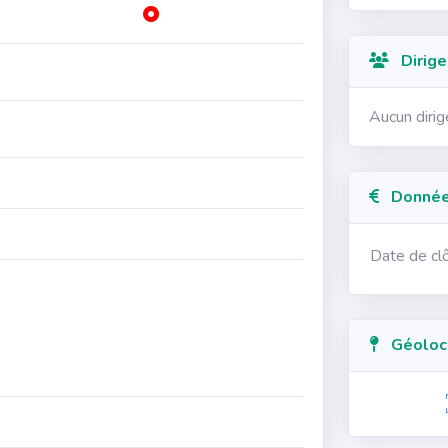
Dirige
Aucun diri
Données
Date de cl
Géolocal