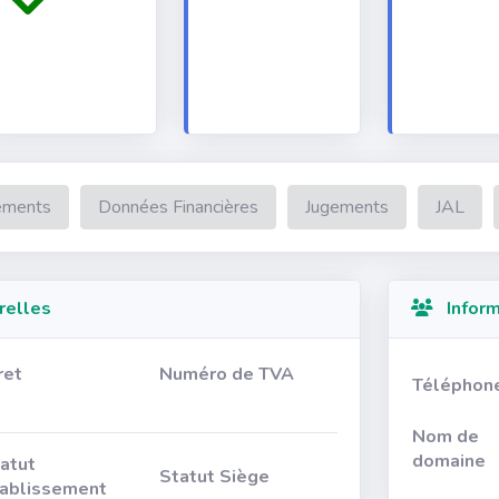
ements
Données Financières
Jugements
JAL
relles
Inform
ret
Numéro de TVA
Téléphon
Nom de
domaine
atut
Statut Siège
ablissement