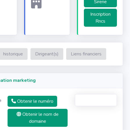
Sirene
Inscription
Rncs
historique
Dirigeant(s)
Liens financiers
ation marketing
e
Obtenir le numéro
Obtenir le nom de
domaine