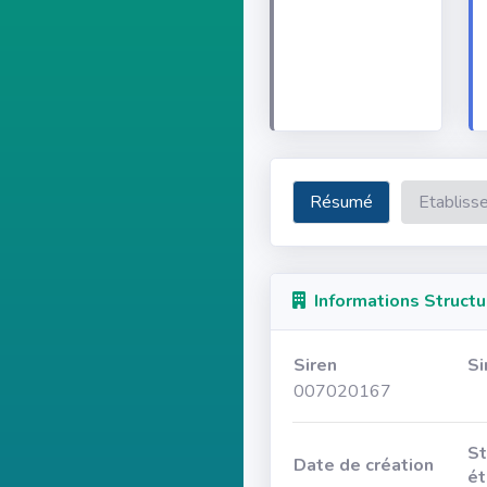
Résumé
Etabliss
Informations Structu
Siren
Si
007020167
St
Date de création
ét