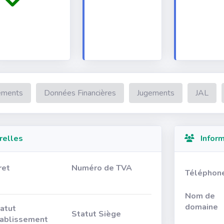
ements
Données Financières
Jugements
JAL
relles
Inform
ret
Numéro de TVA
Téléphon
Nom de
domaine
atut
Statut Siège
ablissement