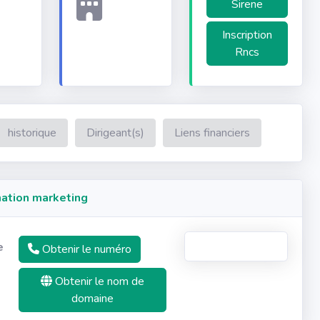
Sirene
Inscription
Rncs
historique
Dirigeant(s)
Liens financiers
ation marketing
e
Obtenir le numéro
Obtenir le nom de
domaine