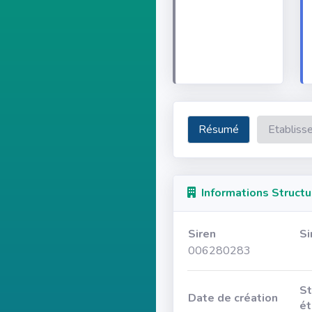
Résumé
Etabliss
Informations Structu
Siren
Si
006280283
St
Date de création
ét