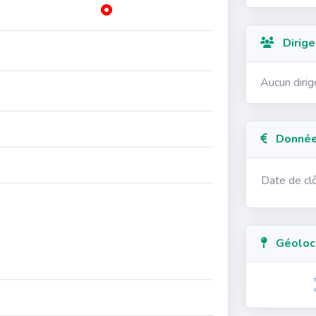
Dirige
Aucun diri
Données
Date de cl
Géolocal