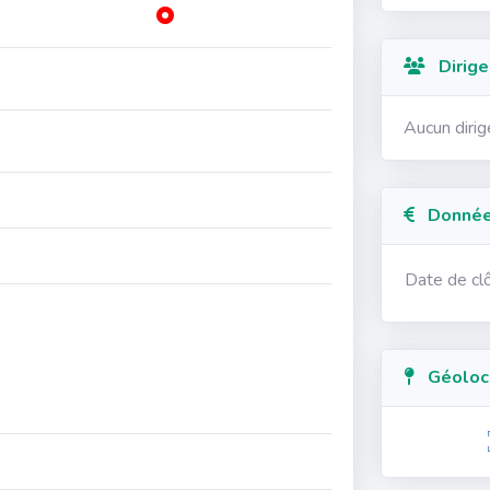
Dirige
Aucun diri
Données
Date de cl
Géolocal