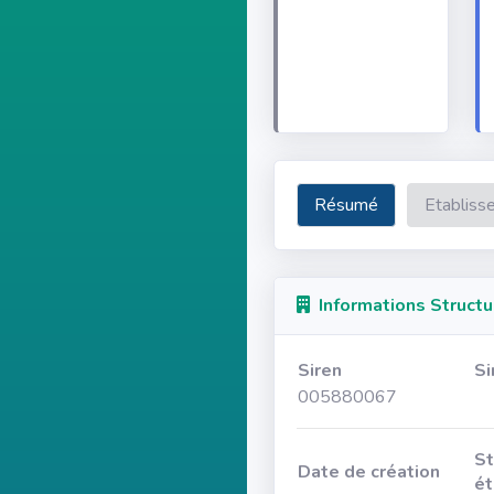
Résumé
Etabliss
Informations Structu
Siren
Si
005880067
St
Date de création
ét