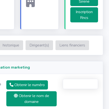
Sirene
Inscription
Rncs
historique
Dirigeant(s)
Liens financiers
ation marketing
e
Obtenir le numéro
Obtenir le nom de
domaine