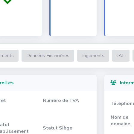
ements
Données Financières
Jugements
JAL
relles
Inform
ret
Numéro de TVA
Téléphon
Nom de
domaine
atut
Statut Siège
ablissement